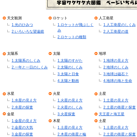
天文観測
ロケット
人工衛星
1.光のひみつ
1.ロケットが飛ぶしく
1.人工衛星のしくみ
み
2.いろいろな望遠鏡
2.人工衛星の道
2.ロケットの種類
太陽系
太陽
地球
1.太陽系のしくみ
1.太陽のすがた
1.地球の見え方
2.一年と一日のしくみ
2.太陽のしくみ
2.地球のしくみ
3.太陽と日食
3.地球は磁石？
4.太陽と動画
4.地球の海と生命
水星
火星
土星
1.水星の見え方
1.火星の見え方
1.土星の見え方
2.水星の探査
2.火星のしくみ
2.土星の衛星と探査
金星
3.火星探査
天王星と海王星
1.金星の見え方
木星
土星
2.金星の大気
1.土星の見え方
1.土星の見え方
3.金星の探査
2.木星の衛星と輪
2.土星の衛星と探査