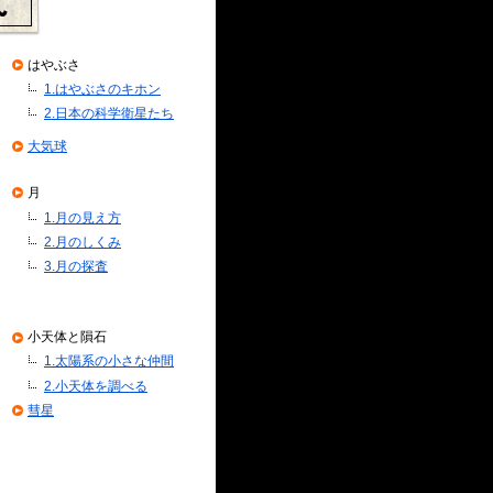
はやぶさ
1.はやぶさのキホン
2.日本の科学衛星たち
大気球
月
1.月の見え方
2.月のしくみ
3.月の探査
小天体と隕石
1.太陽系の小さな仲間
2.小天体を調べる
彗星